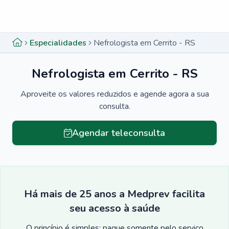
Menu lateral
Menu lateral
Especialidades
Nefrologista em Cerrito - RS
Nefrologista em Cerrito - RS
Aproveite os valores reduzidos e agende agora a sua
consulta.
Agendar teleconsulta
Há mais de 25 anos a Medprev facilita
seu acesso à saúde
O princípio é simples: pague somente pelo serviço