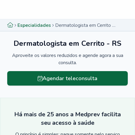
Menu lateral
Menu lateral
Especialidades
Dermatologista em Cerrito - RS
Dermatologista em Cerrito - RS
Aproveite os valores reduzidos e agende agora a sua
consulta.
Agendar teleconsulta
Há mais de 25 anos a Medprev facilita
seu acesso à saúde
O princípio é simples: pague somente pelo serviço