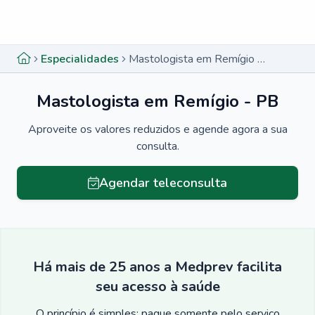
Menu lateral
Menu lateral
Especialidades
Mastologista em Remígio - PB
Mastologista em Remígio - PB
Aproveite os valores reduzidos e agende agora a sua
consulta.
Agendar teleconsulta
Há mais de 25 anos a Medprev facilita
seu acesso à saúde
O princípio é simples: pague somente pelo serviço