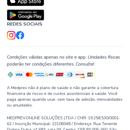
REDES SOCIAIS
Condições válidas apenas no site e app. Unidades físicas
poderão ter condições diferentes. Consulte!
A Medprev não é plano de saúde e não garante a cobertura
financeira de riscos e de custos assistenciais à saúde. Você
paga apenas quando usar, sem taxa de adesão, mensalidades
ou anuidades.
MEDPREV.ONLINE SOLUÇÕES LTDA / CNPJ: 19.258.530/0001-
62 / Inscrição Municipal: 23106048 / Endereço: Rua Tenente
Djalma Dutra, n° 683, sala 04, Centro, CEP 83.005-360, São