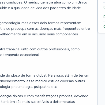
ssas condições. O médico geriatra atua como um clínico
úde e a qualidade de vida dos pacientes de idade
 gerontologia, mas esses dois termos representam
iatria se preocupa com as doenças mais frequentes entre
nvelhecimento em si, incluindo seus componentes
atra trabalha junto com outros profissionais, como
a e terapeuta ocupacional.
úde do idoso de forma global. Para isso, além de ter um
nvelhecimento, esse médico estuda diversas outras
ologia, pneumologia, psiquiatria etc.
oenças típicas e com manifestações próprias, devendo
os também são mais suscetíveis a determinadas