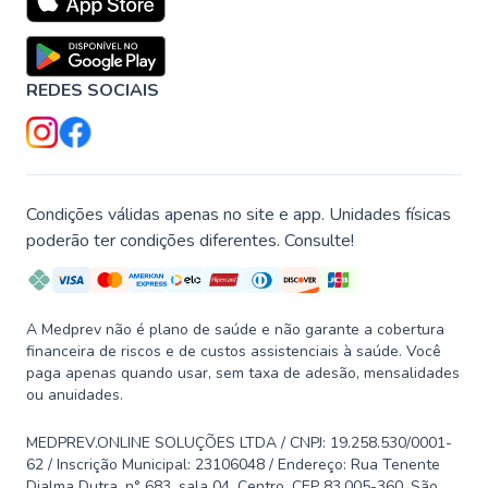
REDES SOCIAIS
Condições válidas apenas no site e app. Unidades físicas
poderão ter condições diferentes. Consulte!
A Medprev não é plano de saúde e não garante a cobertura
financeira de riscos e de custos assistenciais à saúde. Você
paga apenas quando usar, sem taxa de adesão, mensalidades
ou anuidades.
MEDPREV.ONLINE SOLUÇÕES LTDA / CNPJ: 19.258.530/0001-
62 / Inscrição Municipal: 23106048 / Endereço: Rua Tenente
Djalma Dutra, n° 683, sala 04, Centro, CEP 83.005-360, São