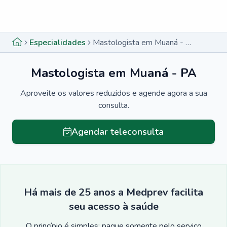
Menu lateral
Menu lateral
Especialidades
Mastologista em Muaná - PA
Mastologista em Muaná - PA
Aproveite os valores reduzidos e agende agora a sua
consulta.
Agendar teleconsulta
Há mais de 25 anos a Medprev facilita
seu acesso à saúde
O princípio é simples: pague somente pelo serviço