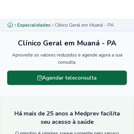
Menu lateral
Menu lateral
Especialidades
Clínico Geral em Muaná - PA
Clínico Geral em Muaná - PA
Aproveite os valores reduzidos e agende agora a sua
consulta.
Agendar teleconsulta
Há mais de 25 anos a Medprev facilita
seu acesso à saúde
O princípio é simples: pague somente pelo serviço