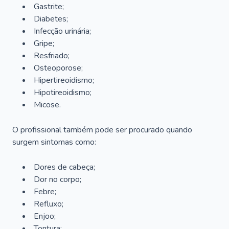
Gastrite;
Diabetes;
Infecção urinária;
Gripe;
Resfriado;
Osteoporose;
Hipertireoidismo;
Hipotireoidismo;
Micose.
O profissional também pode ser procurado quando
surgem sintomas como:
Dores de cabeça;
Dor no corpo;
Febre;
Refluxo;
Enjoo;
Tontura;