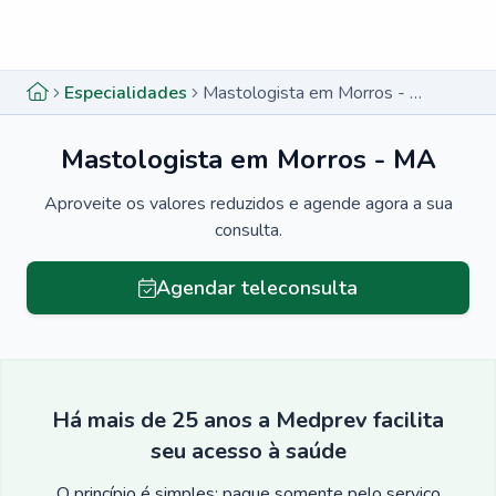
Menu lateral
Menu lateral
Especialidades
Mastologista em Morros - MA
Mastologista em Morros - MA
Aproveite os valores reduzidos e agende agora a sua
consulta.
Agendar teleconsulta
Há mais de 25 anos a Medprev facilita
seu acesso à saúde
O princípio é simples: pague somente pelo serviço