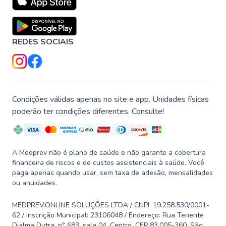
REDES SOCIAIS
Condições válidas apenas no site e app. Unidades físicas
poderão ter condições diferentes. Consulte!
A Medprev não é plano de saúde e não garante a cobertura
financeira de riscos e de custos assistenciais à saúde. Você
paga apenas quando usar, sem taxa de adesão, mensalidades
ou anuidades.
MEDPREV.ONLINE SOLUÇÕES LTDA / CNPJ: 19.258.530/0001-
62 / Inscrição Municipal: 23106048 / Endereço: Rua Tenente
Djalma Dutra, n° 683, sala 04, Centro, CEP 83.005-360, São