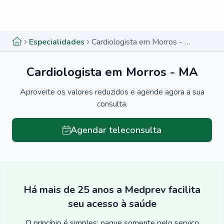
Menu lateral
Menu lateral
Especialidades
Cardiologista em Morros - MA
Cardiologista em Morros - MA
Aproveite os valores reduzidos e agende agora a sua
consulta.
Agendar teleconsulta
Há mais de 25 anos a Medprev facilita
seu acesso à saúde
O princípio é simples: pague somente pelo serviço