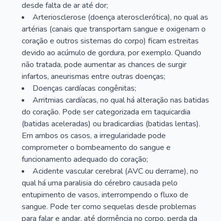
desde falta de ar até dor;
Arteriosclerose (doença aterosclerótica), no qual as
artérias (canais que transportam sangue e oxigenam o
coração e outros sistemas do corpo) ficam estreitas
devido ao acúmulo de gordura, por exemplo. Quando
não tratada, pode aumentar as chances de surgir
infartos, aneurismas entre outras doenças;
Doenças cardíacas congênitas;
Arritmias cardíacas, no qual há alteração nas batidas
do coração. Pode ser categorizada em taquicardia
(batidas aceleradas) ou bradicardias (batidas lentas).
Em ambos os casos, a irregularidade pode
comprometer o bombeamento do sangue e
funcionamento adequado do coração;
Acidente vascular cerebral (AVC ou derrame), no
qual há uma paralisia do cérebro causada pelo
entupimento de vasos, interrompendo o fluxo de
sangue. Pode ter como sequelas desde problemas
para falar e andar, até dormência no corpo, perda da