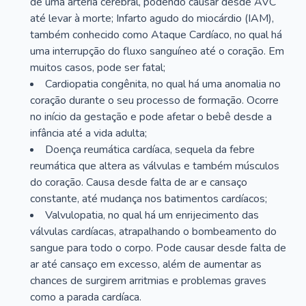
de uma artéria cerebral, podendo causar desde AVC
até levar à morte; Infarto agudo do miocárdio (IAM),
também conhecido como Ataque Cardíaco, no qual há
uma interrupção do fluxo sanguíneo até o coração. Em
muitos casos, pode ser fatal;
Cardiopatia congênita, no qual há uma anomalia no
coração durante o seu processo de formação. Ocorre
no início da gestação e pode afetar o bebê desde a
infância até a vida adulta;
Doença reumática cardíaca, sequela da febre
reumática que altera as válvulas e também músculos
do coração. Causa desde falta de ar e cansaço
constante, até mudança nos batimentos cardíacos;
Valvulopatia, no qual há um enrijecimento das
válvulas cardíacas, atrapalhando o bombeamento do
sangue para todo o corpo. Pode causar desde falta de
ar até cansaço em excesso, além de aumentar as
chances de surgirem arritmias e problemas graves
como a parada cardíaca.