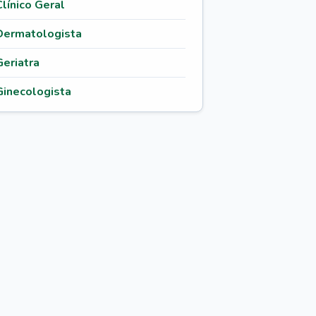
Clínico Geral
Dermatologista
Geriatra
Ginecologista