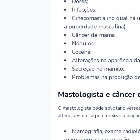
Dores;
Infecções;
Ginecomastia (no qual há
a puberdade masculina);
Câncer de mama;
Nódulos;
Coceira;
Alterações na aparência 
Secreção no mamilo;
Problemas na produção de 
Mastologista e câncer
O mastologista pode solicitar divers
alterações no corpo e realizar o diagnó
Mamografia, exame radioló
mama com alta resolução;