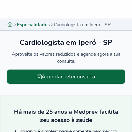
Menu lateral
Menu lateral
Especialidades
Cardiologista em Iperó - SP
Cardiologista em Iperó - SP
Aproveite os valores reduzidos e agende agora a sua
consulta.
Agendar teleconsulta
Há mais de 25 anos a Medprev facilita
seu acesso à saúde
O princípio é simples: pague somente pelo serviço