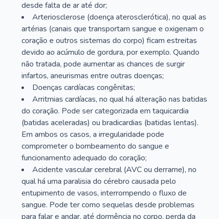
desde falta de ar até dor;
Arteriosclerose (doença aterosclerótica), no qual as
artérias (canais que transportam sangue e oxigenam o
coração e outros sistemas do corpo) ficam estreitas
devido ao acúmulo de gordura, por exemplo. Quando
não tratada, pode aumentar as chances de surgir
infartos, aneurismas entre outras doenças;
Doenças cardíacas congênitas;
Arritmias cardíacas, no qual há alteração nas batidas
do coração. Pode ser categorizada em taquicardia
(batidas aceleradas) ou bradicardias (batidas lentas).
Em ambos os casos, a irregularidade pode
comprometer o bombeamento do sangue e
funcionamento adequado do coração;
Acidente vascular cerebral (AVC ou derrame), no
qual há uma paralisia do cérebro causada pelo
entupimento de vasos, interrompendo o fluxo de
sangue. Pode ter como sequelas desde problemas
para falar e andar, até dormência no corpo, perda da