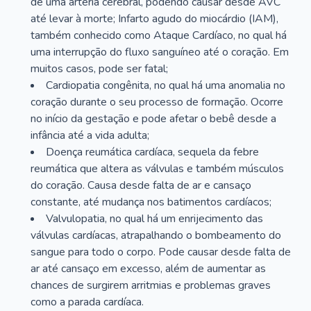
de uma artéria cerebral, podendo causar desde AVC
até levar à morte; Infarto agudo do miocárdio (IAM),
também conhecido como Ataque Cardíaco, no qual há
uma interrupção do fluxo sanguíneo até o coração. Em
muitos casos, pode ser fatal;
Cardiopatia congênita, no qual há uma anomalia no
coração durante o seu processo de formação. Ocorre
no início da gestação e pode afetar o bebê desde a
infância até a vida adulta;
Doença reumática cardíaca, sequela da febre
reumática que altera as válvulas e também músculos
do coração. Causa desde falta de ar e cansaço
constante, até mudança nos batimentos cardíacos;
Valvulopatia, no qual há um enrijecimento das
válvulas cardíacas, atrapalhando o bombeamento do
sangue para todo o corpo. Pode causar desde falta de
ar até cansaço em excesso, além de aumentar as
chances de surgirem arritmias e problemas graves
como a parada cardíaca.