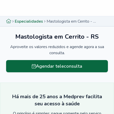
Menu lateral
Menu lateral
Especialidades
Mastologista em Cerrito - RS
Mastologista em Cerrito - RS
Aproveite os valores reduzidos e agende agora a sua
consulta.
Agendar teleconsulta
Há mais de 25 anos a Medprev facilita
seu acesso à saúde
O princípio é simples: pague somente pelo serviço