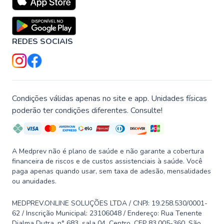
REDES SOCIAIS
Condições válidas apenas no site e app. Unidades físicas
poderão ter condições diferentes. Consulte!
A Medprev não é plano de saúde e não garante a cobertura
financeira de riscos e de custos assistenciais à saúde. Você
paga apenas quando usar, sem taxa de adesão, mensalidades
ou anuidades.
MEDPREV.ONLINE SOLUÇÕES LTDA / CNPJ: 19.258.530/0001-
62 / Inscrição Municipal: 23106048 / Endereço: Rua Tenente
Djalma Dutra, n° 683, sala 04, Centro, CEP 83.005-360, São