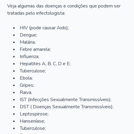
Veja algumas das doenças e condições que podem ser
tratadas pelo infectologista:
HIV (pode causar Aids);
Dengue;
Malária;
Febre amarela;
Influenza;
Hepatites A, B, C, D e E;
Tuberculose;
Ebola;
Gripes;
Raiva;
IST (Infecções Sexualmente Transmissíveis);
DST ( Doenças Sexualmente Transmissíveis);
Leptospirose;
Hanseníase;
Tuberculose;