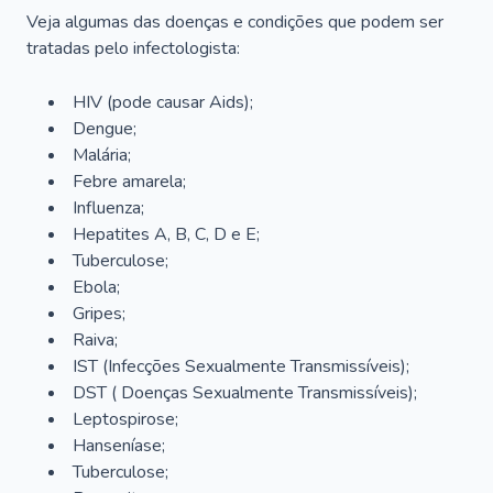
Veja algumas das doenças e condições que podem ser
tratadas pelo infectologista:
HIV (pode causar Aids);
Dengue;
Malária;
Febre amarela;
Influenza;
Hepatites A, B, C, D e E;
Tuberculose;
Ebola;
Gripes;
Raiva;
IST (Infecções Sexualmente Transmissíveis);
DST ( Doenças Sexualmente Transmissíveis);
Leptospirose;
Hanseníase;
Tuberculose;