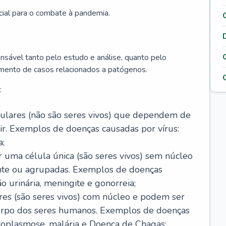
cial para o combate à pandemia.
onsável tanto pelo estudo e análise, quanto pelo
mento de casos relacionados a patógenos.
:
celulares (não são seres vivos) que dependem de
ir. Exemplos de doenças causadas por vírus:
a;
r uma célula única (são seres vivos) sem núcleo
ente ou agrupadas. Exemplos de doenças
ão urinária, meningite e gonorreia;
ares (são seres vivos) com núcleo e podem ser
corpo dos seres humanos. Exemplos de doenças
oxoplasmose, malária e Doença de Chagas;