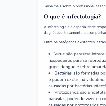
Saiba mais sobre o profissional essen
O que é infectologia?
A infectologia é a especialidade resp
diagnóstico, tratamento e acompanha
Entre os patógenos existentes, estão
Vírus: são parasitas intra
hospedeiros para se reproduz
gripe, dengue e febre amarel
Bactérias: são formadas po
e podem existir individualm
causadas por bactérias: infecç
Protozoários: são unicelul
parasitas, podendo viver no 
causadas por protozoários: t