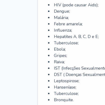
HIV (pode causar Aids);
Dengue;
Malária;
Febre amarela;
Influenza;
Hepatites A, B, C, D e E;
Tuberculose;
Ebola;
Gripes;
Raiva;
IST (Infecções Sexualmente
DST ( Doenças Sexualmente
Leptospirose;
Hanseníase;
Tuberculose;
Bronquite.