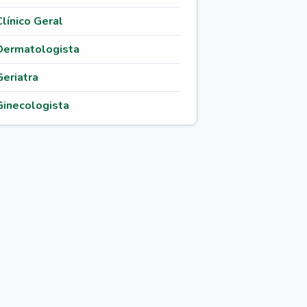
Clínico Geral
Dermatologista
Geriatra
Ginecologista