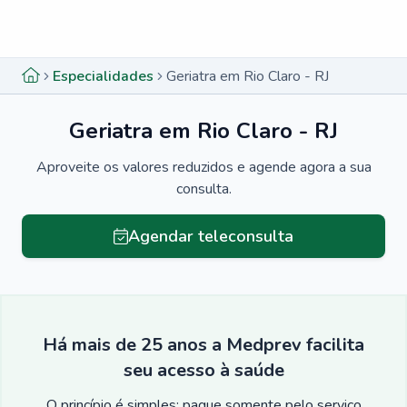
Menu lateral
Menu lateral
Especialidades
Geriatra em Rio Claro - RJ
Geriatra em Rio Claro - RJ
Aproveite os valores reduzidos e agende agora a sua
consulta.
Agendar teleconsulta
Há mais de 25 anos a Medprev facilita
seu acesso à saúde
O princípio é simples: pague somente pelo serviço