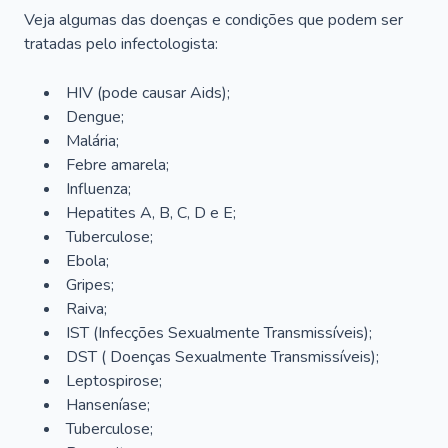
Veja algumas das doenças e condições que podem ser
tratadas pelo infectologista:
HIV (pode causar Aids);
Dengue;
Malária;
Febre amarela;
Influenza;
Hepatites A, B, C, D e E;
Tuberculose;
Ebola;
Gripes;
Raiva;
IST (Infecções Sexualmente Transmissíveis);
DST ( Doenças Sexualmente Transmissíveis);
Leptospirose;
Hanseníase;
Tuberculose;