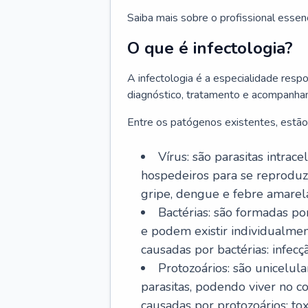
Saiba mais sobre o profissional essen
O que é infectologia?
A infectologia é a especialidade resp
diagnóstico, tratamento e acompanha
Entre os patógenos existentes, estão
Vírus: são parasitas intra
hospedeiros para se reproduz
gripe, dengue e febre amarel
Bactérias: são formadas po
e podem existir individualm
causadas por bactérias: infecç
Protozoários: são unicelul
parasitas, podendo viver no 
causadas por protozoários: t