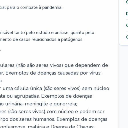
cial para o combate à pandemia.
onsável tanto pelo estudo e análise, quanto pelo
mento de casos relacionados a patógenos.
:
celulares (não são seres vivos) que dependem de
ir. Exemplos de doenças causadas por vírus:
a;
r uma célula única (são seres vivos) sem núcleo
ente ou agrupadas. Exemplos de doenças
ão urinária, meningite e gonorreia;
ares (são seres vivos) com núcleo e podem ser
corpo dos seres humanos. Exemplos de doenças
oxoplasmose, malária e Doença de Chagas;