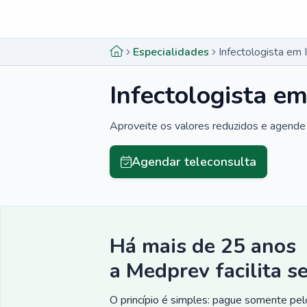
Menu lateral
Menu lateral
Especialidades
Infectologista em 
Infectologista e
Aproveite os valores reduzidos e agende 
Agendar teleconsulta
Há mais de 25 anos
a Medprev facilita s
O princípio é simples: pague somente pelo