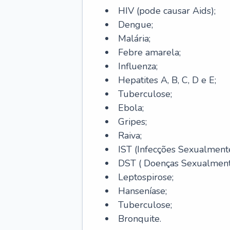
HIV (pode causar Aids);
Dengue;
Malária;
Febre amarela;
Influenza;
Hepatites A, B, C, D e E;
Tuberculose;
Ebola;
Gripes;
Raiva;
IST (Infecções Sexualmente
DST ( Doenças Sexualmente
Leptospirose;
Hanseníase;
Tuberculose;
Bronquite.