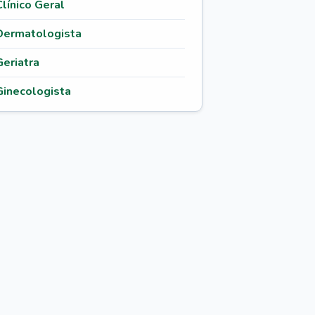
Clínico Geral
Dermatologista
Geriatra
Ginecologista