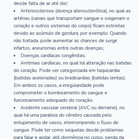
desde falta de ar até dor;
Arteriosclerose (doença aterosclerótica), no qual as
artérias (canais que transportam sangue e oxigenam o
coração e outros sistemas do corpo) ficam estreitas
devido ao acúmulo de gordura, por exemplo. Quando
não tratada, pode aumentar as chances de surgir
infartos, aneurismas entre outras doenças;
Doenças cardíacas congênitas;
Arritmias cardíacas, no qual há alteração nas batidas
do coração. Pode ser categorizada em taquicardia
(batidas aceleradas) ou bradicardias (batidas lentas).
Em ambos os casos, a irregularidade pode
comprometer o bombeamento do sangue e
funcionamento adequado do coração;
Acidente vascular cerebral (AVC ou derrame), no
qual há uma paralisia do cérebro causada pelo
entupimento de vasos, interrompendo o fluxo de
sangue. Pode ter como sequelas desde problemas
para falar e andar, até dormência no corpo, perda da