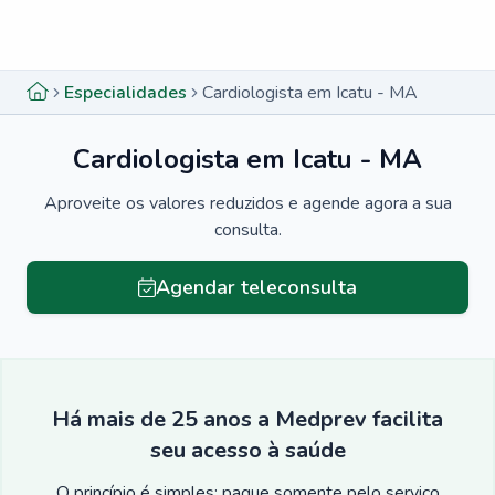
Menu lateral
Menu lateral
Especialidades
Cardiologista em Icatu - MA
Cardiologista em Icatu - MA
Aproveite os valores reduzidos e agende agora a sua
consulta.
Agendar teleconsulta
Há mais de 25 anos a Medprev facilita
seu acesso à saúde
O princípio é simples: pague somente pelo serviço