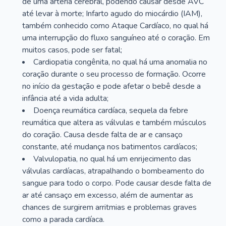
de uma artéria cerebral, podendo causar desde AVC
até levar à morte; Infarto agudo do miocárdio (IAM),
também conhecido como Ataque Cardíaco, no qual há
uma interrupção do fluxo sanguíneo até o coração. Em
muitos casos, pode ser fatal;
Cardiopatia congênita, no qual há uma anomalia no
coração durante o seu processo de formação. Ocorre
no início da gestação e pode afetar o bebê desde a
infância até a vida adulta;
Doença reumática cardíaca, sequela da febre
reumática que altera as válvulas e também músculos
do coração. Causa desde falta de ar e cansaço
constante, até mudança nos batimentos cardíacos;
Valvulopatia, no qual há um enrijecimento das
válvulas cardíacas, atrapalhando o bombeamento do
sangue para todo o corpo. Pode causar desde falta de
ar até cansaço em excesso, além de aumentar as
chances de surgirem arritmias e problemas graves
como a parada cardíaca.