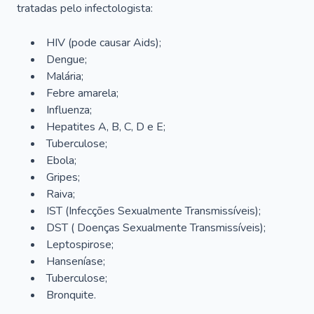
tratadas pelo infectologista:
HIV (pode causar Aids);
Dengue;
Malária;
Febre amarela;
Influenza;
Hepatites A, B, C, D e E;
Tuberculose;
Ebola;
Gripes;
Raiva;
IST (Infecções Sexualmente Transmissíveis);
DST ( Doenças Sexualmente Transmissíveis);
Leptospirose;
Hanseníase;
Tuberculose;
Bronquite.