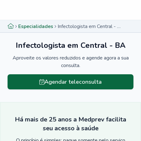
Menu lateral
Menu lateral
Especialidades
Infectologista em Central - BA
Infectologista em Central - BA
Aproveite os valores reduzidos e agende agora a sua
consulta.
Agendar teleconsulta
Há mais de 25 anos a Medprev facilita
seu acesso à saúde
O princípio é simples: pague somente pelo serviço