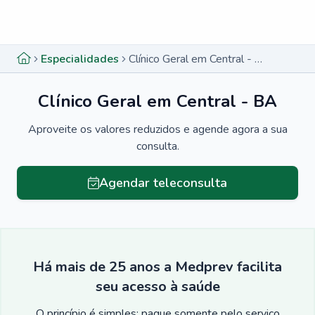
Menu lateral
Menu lateral
Especialidades
Clínico Geral em Central - BA
Clínico Geral em Central - BA
Aproveite os valores reduzidos e agende agora a sua
consulta.
Agendar teleconsulta
Há mais de 25 anos a Medprev facilita
seu acesso à saúde
O princípio é simples: pague somente pelo serviço