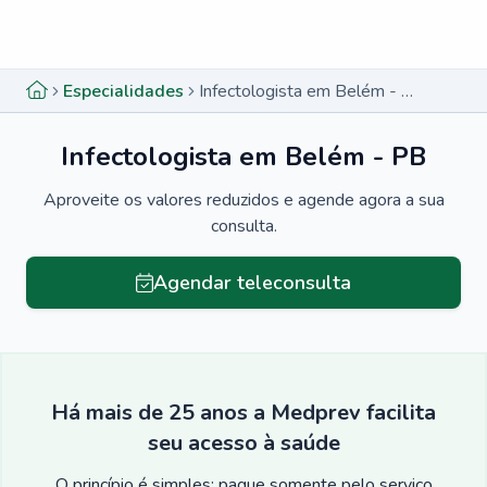
Menu lateral
Menu lateral
Especialidades
Infectologista em Belém - PB
Infectologista em Belém - PB
Aproveite os valores reduzidos e agende agora a sua
consulta.
Agendar teleconsulta
Há mais de 25 anos a Medprev facilita
seu acesso à saúde
O princípio é simples: pague somente pelo serviço