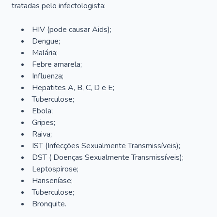
tratadas pelo infectologista:
HIV (pode causar Aids);
Dengue;
Malária;
Febre amarela;
Influenza;
Hepatites A, B, C, D e E;
Tuberculose;
Ebola;
Gripes;
Raiva;
IST (Infecções Sexualmente Transmissíveis);
DST ( Doenças Sexualmente Transmissíveis);
Leptospirose;
Hanseníase;
Tuberculose;
Bronquite.