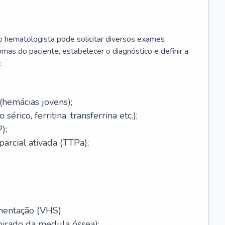
 o hematologista pode solicitar diversos exames
omas do paciente, estabelecer o diagnóstico e definir a
:
(hemácias jovens);
érico, ferritina, transferrina etc.);
);
arcial ativada (TTPa);
mentação (VHS)
pirado da medula óssea);