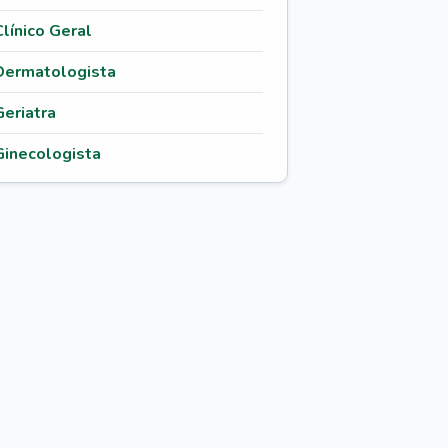
Clínico Geral
Dermatologista
Geriatra
Ginecologista