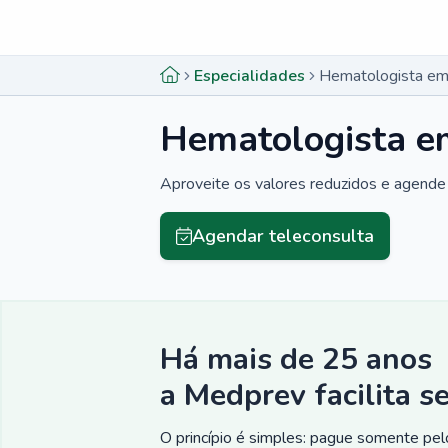
Menu lateral
Menu lateral
Especialidades
Hematologista em 
Hematologista em
Aproveite os valores reduzidos e agende 
Agendar teleconsulta
Há mais de 25 anos
a Medprev facilita s
O princípio é simples: pague somente pelo