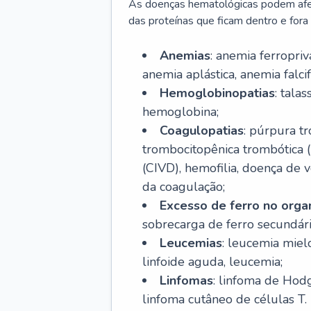
As doenças hematológicas podem afeta
das proteínas que ficam dentro e fora d
Anemias
: anemia ferropri
anemia aplástica, anemia falcif
Hemoglobinopatias
: tala
hemoglobina;
Coagulopatias
: púrpura t
trombocitopênica trombótica 
(CIVD), hemofilia, doença de v
da coagulação;
Excesso de ferro no org
sobrecarga de ferro secundári
Leucemias
: leucemia miel
linfoide aguda, leucemia;
Linfomas
: linfoma de Hodg
linfoma cutâneo de células T.