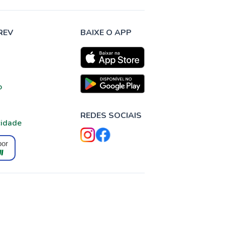
REV
BAIXE O APP
o
REDES SOCIAIS
cidade
por