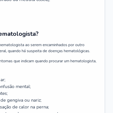
ematologista?
 hematologista ao serem encaminhados por outro
geral, quando há suspeita de doenças hematológicas.
sintomas que indicam quando procurar um hematologista,
ar;
onfusão mental;
tes;
de gengiva ou nariz;
sação de calor na perna;