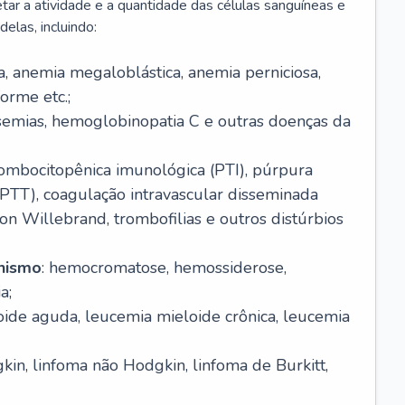
r a atividade e a quantidade das células sanguíneas e
elas, incluindo:
va, anemia megaloblástica, anemia perniciosa,
orme etc.;
ssemias, hemoglobinopatia C e outras doenças da
rombocitopênica imunológica (PTI), púrpura
(PTT), coagulação intravascular disseminada
on Willebrand, trombofilias e outros distúrbios
anismo
: hemocromatose, hemossiderose,
a;
oide aguda, leucemia mieloide crônica, leucemia
kin, linfoma não Hodgkin, linfoma de Burkitt,