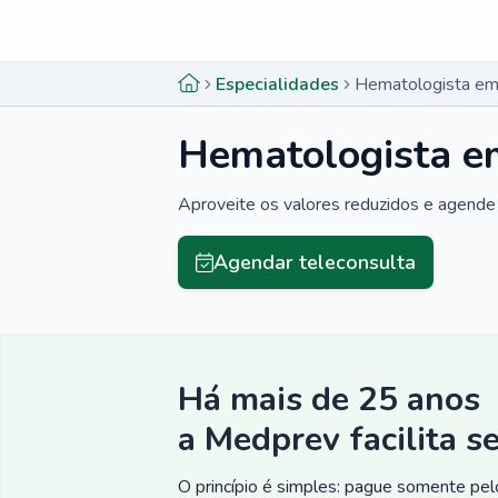
Menu lateral
Menu lateral
Especialidades
Hematologista em
Hematologista e
Aproveite os valores reduzidos e agende 
Agendar teleconsulta
Há mais de 25 anos
a Medprev facilita s
O princípio é simples: pague somente pelo