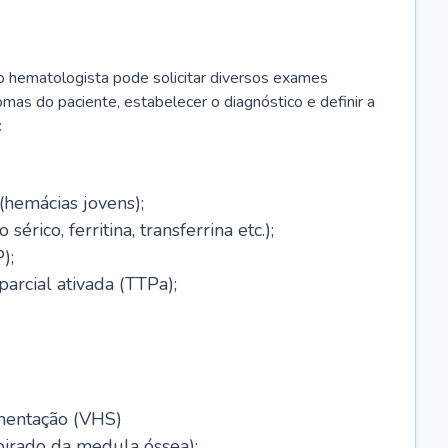
 o hematologista pode solicitar diversos exames
omas do paciente, estabelecer o diagnóstico e definir a
:
(hemácias jovens);
érico, ferritina, transferrina etc.);
);
arcial ativada (TTPa);
mentação (VHS)
pirado da medula óssea);