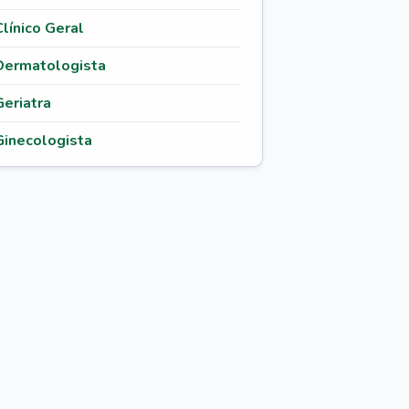
Clínico Geral
Dermatologista
Geriatra
Ginecologista