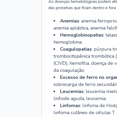
As doenças hematológicas podem afeta
das proteínas que ficam dentro e fora d
Anemias
: anemia ferropri
anemia aplástica, anemia falcif
Hemoglobinopatias
: tala
hemoglobina;
Coagulopatias
: púrpura t
trombocitopênica trombótica 
(CIVD), hemofilia, doença de v
da coagulação;
Excesso de ferro no org
sobrecarga de ferro secundári
Leucemias
: leucemia miel
linfoide aguda, leucemia;
Linfomas
: linfoma de Hodg
linfoma cutâneo de células T.