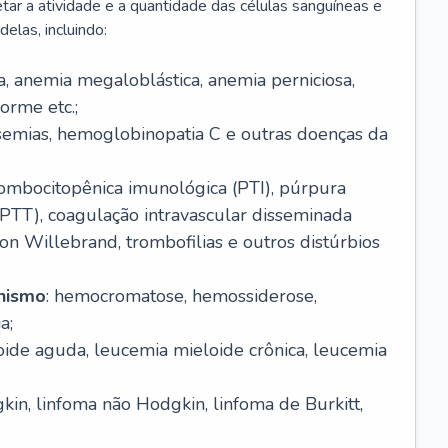
r a atividade e a quantidade das células sanguíneas e
elas, incluindo:
va, anemia megaloblástica, anemia perniciosa,
orme etc.;
ssemias, hemoglobinopatia C e outras doenças da
rombocitopênica imunológica (PTI), púrpura
(PTT), coagulação intravascular disseminada
on Willebrand, trombofilias e outros distúrbios
anismo
: hemocromatose, hemossiderose,
a;
oide aguda, leucemia mieloide crônica, leucemia
kin, linfoma não Hodgkin, linfoma de Burkitt,