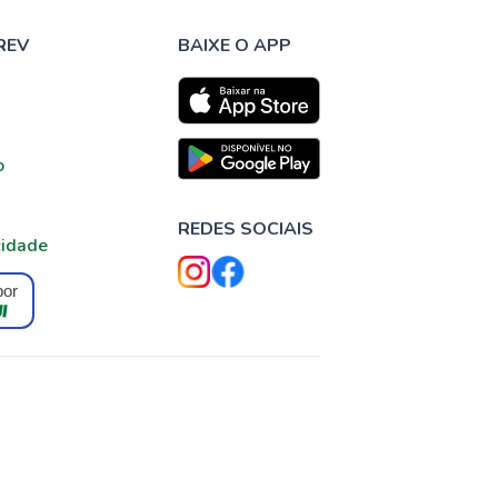
REV
BAIXE O APP
o
REDES SOCIAIS
cidade
por