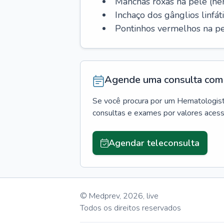
Manchas roxas na pele (h
Inchaço dos gânglios linfáti
Pontinhos vermelhos na pe
Agende uma consulta com 
Se você procura por um
Hematologis
consultas e exames por valores aces
Agendar teleconsulta
© Medprev,
2026
,
live
Todos os direitos reservados