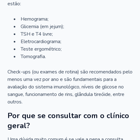
estão:
Hemograma;
Glicemia (em jejum);
TSH e T4 livre;
Eletrocardiograma;
Teste ergométrico;
Tomografia.
Check-ups (ou exames de rotina) são recomendados pelo
menos uma vez por ano e são fundamentais para a
avaliação do sistema imunológico, níveis de glicose no
sangue, funcionamento de rins, glândula tireóide, entre
outros.
Por que se consultar com o clínico
geral?
Uma dúvida muito comum é se vale a pena a consulta