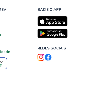
REV
BAIXE O APP
o
REDES SOCIAIS
cidade
por