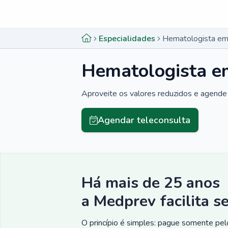
Menu lateral
Menu lateral
Especialidades
Hematologista em
Hematologista e
Aproveite os valores reduzidos e agende 
Agendar teleconsulta
Há mais de 25 anos
a Medprev facilita s
O princípio é simples: pague somente pelo