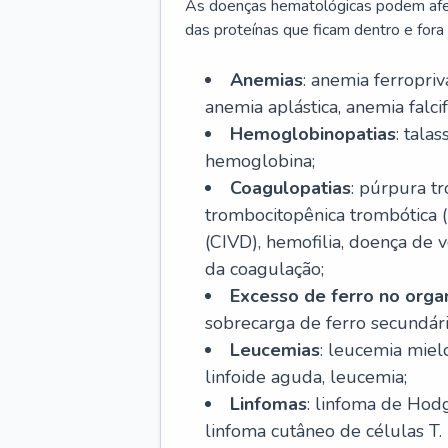
As doenças hematológicas podem afeta
das proteínas que ficam dentro e fora d
Anemias
: anemia ferropri
anemia aplástica, anemia falcif
Hemoglobinopatias
: tala
hemoglobina;
Coagulopatias
: púrpura t
trombocitopênica trombótica 
(CIVD), hemofilia, doença de v
da coagulação;
Excesso de ferro no org
sobrecarga de ferro secundári
Leucemias
: leucemia miel
linfoide aguda, leucemia;
Linfomas
: linfoma de Hodg
linfoma cutâneo de células T.