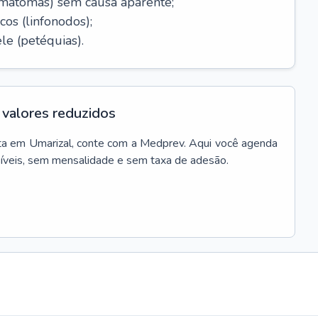
ematomas) sem causa aparente;
cos (linfonodos);
le (petéquias).
valores reduzidos
ta
em
Umarizal
, conte com a Medprev. Aqui você agenda
síveis, sem mensalidade e sem taxa de adesão.