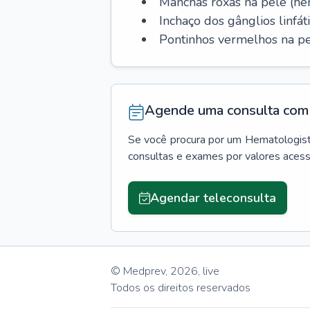
Manchas roxas na pele (h
Inchaço dos gânglios linfáti
Pontinhos vermelhos na pe
Agende uma consulta com 
Se você procura por um
Hematologis
consultas e exames por valores aces
Agendar teleconsulta
© Medprev,
2026
,
live
Todos os direitos reservados