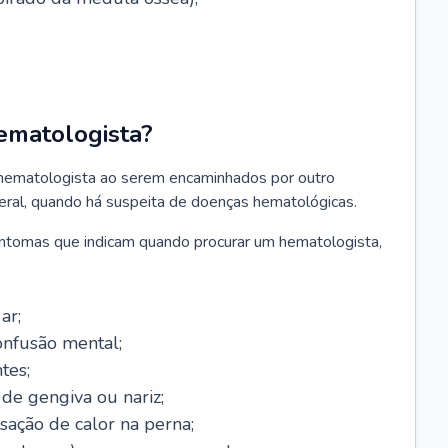
ematologista?
 hematologista ao serem encaminhados por outro
geral, quando há suspeita de doenças hematológicas.
sintomas que indicam quando procurar um hematologista,
ar;
onfusão mental;
tes;
de gengiva ou nariz;
sação de calor na perna;