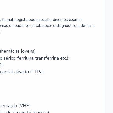
 o hematologista pode solicitar diversos exames
omas do paciente, estabelecer o diagnóstico e definir a
:
(hemácias jovens);
érico, ferritina, transferrina etc.);
);
arcial ativada (TTPa);
mentação (VHS)
pirado da medula óssea);