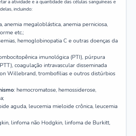
r a atividade e a quantidade das células sanguíneas e
elas, incluindo:
va, anemia megaloblástica, anemia perniciosa,
orme etc.;
ssemias, hemoglobinopatia C e outras doenças da
rombocitopênica imunológica (PTI), púrpura
(PTT), coagulação intravascular disseminada
on Willebrand, trombofilias e outros distúrbios
anismo
: hemocromatose, hemossiderose,
a;
oide aguda, leucemia mieloide crônica, leucemia
kin, linfoma não Hodgkin, linfoma de Burkitt,