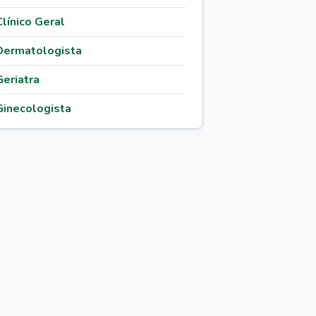
Clínico Geral
Dermatologista
Geriatra
Ginecologista