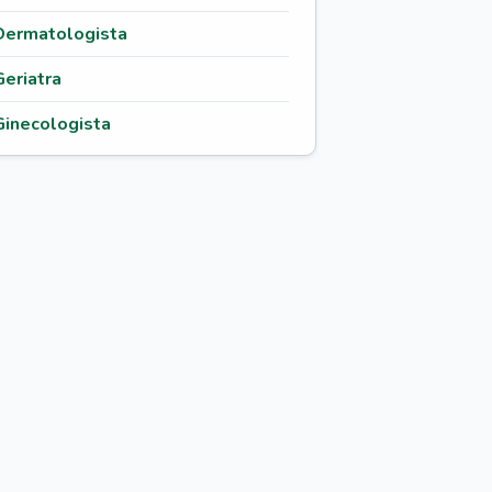
Dermatologista
Geriatra
Ginecologista