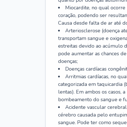
quanto por doenças autoimune
Miocardite, no qual ocorr
coração, podendo ser resultant
Causa desde falta de ar até do
Arteriosclerose (doença ate
transportam sangue e oxigena
estreitas devido ao acúmulo 
pode aumentar as chances de s
doenças;
Doenças cardíacas congênit
Arritmias cardíacas, no qua
categorizada em taquicardia (b
lentas). Em ambos os casos, 
bombeamento do sangue e fu
Acidente vascular cerebral
cérebro causada pelo entupim
sangue. Pode ter como sequel