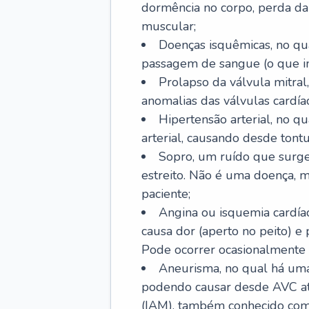
dormência no corpo, perda da 
muscular;
Doenças isquêmicas, no qua
passagem de sangue (o que inc
Prolapso da válvula mitra
anomalias das válvulas cardíac
Hipertensão arterial, no q
arterial, causando desde tontu
Sopro, um ruído que surg
estreito. Não é uma doença, m
paciente;
Angina ou isquemia cardía
causa dor (aperto no peito) e
Pode ocorrer ocasionalmente 
Aneurisma, no qual há uma
podendo causar desde AVC até
(IAM), também conhecido com