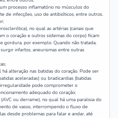
s, entre outros;
e um processo inflamatório no músculos do
e de infecções, uso de antibióticos, entre outros.
r;
rosclerótica), no qual as artérias (canais que
m o coração e outros sistemas do corpo) ficam
de gordura, por exemplo. Quando não tratada,
urgir infartos, aneurismas entre outras
as;
l há alteração nas batidas do coração. Pode ser
atidas aceleradas) ou bradicardias (batidas
a irregularidade pode comprometer o
ncionamento adequado do coração;
 (AVC ou derrame), no qual há uma paralisia do
ento de vasos, interrompendo o fluxo de
as desde problemas para falar e andar, até