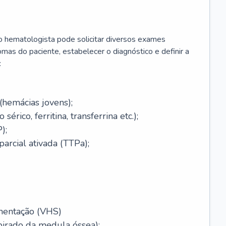
 o hematologista pode solicitar diversos exames
omas do paciente, estabelecer o diagnóstico e definir a
:
(hemácias jovens);
érico, ferritina, transferrina etc.);
);
arcial ativada (TTPa);
mentação (VHS)
pirado da medula óssea);