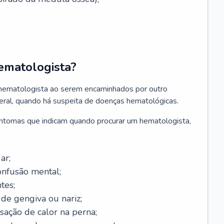
ematologista?
 hematologista ao serem encaminhados por outro
geral, quando há suspeita de doenças hematológicas.
sintomas que indicam quando procurar um hematologista,
ar;
onfusão mental;
tes;
de gengiva ou nariz;
sação de calor na perna;