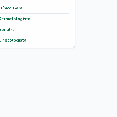
Clínico Geral
Dermatologista
Geriatra
Ginecologista