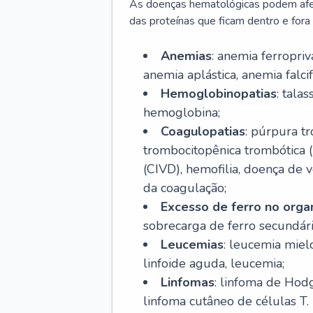
As doenças hematológicas podem afeta
das proteínas que ficam dentro e fora d
Anemias
: anemia ferropri
anemia aplástica, anemia falcif
Hemoglobinopatias
: tala
hemoglobina;
Coagulopatias
: púrpura t
trombocitopênica trombótica 
(CIVD), hemofilia, doença de v
da coagulação;
Excesso de ferro no org
sobrecarga de ferro secundári
Leucemias
: leucemia miel
linfoide aguda, leucemia;
Linfomas
: linfoma de Hodg
linfoma cutâneo de células T.