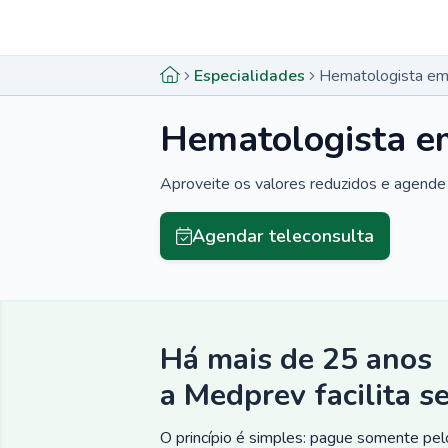
Menu lateral
Menu lateral
Especialidades
Hematologista em
Hematologista e
Aproveite os valores reduzidos e agende 
Agendar teleconsulta
Há mais de 25 anos
a Medprev facilita s
O princípio é simples: pague somente pelo