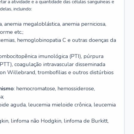
r a atividade e a quantidade das células sanguíneas e
elas, incluindo:
va, anemia megaloblástica, anemia perniciosa,
orme etc.;
ssemias, hemoglobinopatia C e outras doenças da
rombocitopênica imunológica (PTI), púrpura
(PTT), coagulação intravascular disseminada
on Willebrand, trombofilias e outros distúrbios
anismo
: hemocromatose, hemossiderose,
a;
oide aguda, leucemia mieloide crônica, leucemia
kin, linfoma não Hodgkin, linfoma de Burkitt,