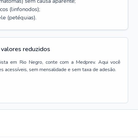
ematomas) sem causa aparente;
cos (linfonodos);
le (petéquias).
valores reduzidos
ista
em
Rio Negro
, conte com a Medprev. Aqui você
es acessíveis, sem mensalidade e sem taxa de adesão.