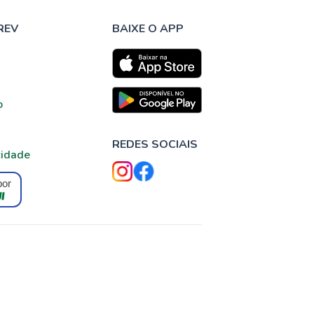
REV
BAIXE O APP
o
REDES SOCIAIS
cidade
por