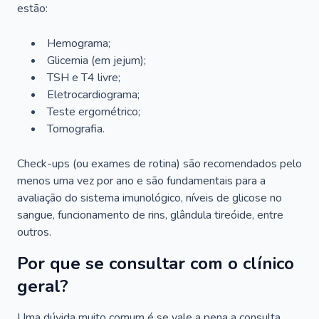
estão:
Hemograma;
Glicemia (em jejum);
TSH e T4 livre;
Eletrocardiograma;
Teste ergométrico;
Tomografia.
Check-ups (ou exames de rotina) são recomendados pelo
menos uma vez por ano e são fundamentais para a
avaliação do sistema imunológico, níveis de glicose no
sangue, funcionamento de rins, glândula tireóide, entre
outros.
Por que se consultar com o clínico
geral?
Uma dúvida muito comum é se vale a pena a consulta