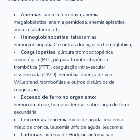
Anemias
: anemia ferropriva, anemia
megaloblástica, anemia perniciosa, anemia aplástica,
anemia falciforme etc.;
Hemoglobinopatias
: talassemias,
hemoglobinopatia C e outras doenças da hemoglobina;
Coagulopatias
: púrpura trombocitopênica
imunológica (PTI), púrpura trombocitopênica
trombótica (PTT), coagulação intravascular
disseminada (CIVD), hemofilia, doença de von
Willebrand, trombofilias e outros distúrbios da
coagulação;
Excesso de ferro no organismo
:
hemocromatose, hemossiderose, sobrecarga de ferro
secundária;
Leucemias
: leucemia mieloide aguda, leucemia
mieloide crônica, leucemia linfoide aguda, leucemia;
Linfomas
: linfoma de Hodgkin, linfoma não