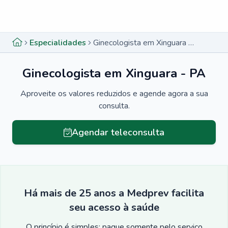
Menu lateral
Menu lateral
Especialidades
Ginecologista em Xinguara - PA
Ginecologista em Xinguara - PA
Aproveite os valores reduzidos e agende agora a sua
consulta.
Agendar teleconsulta
Há mais de 25 anos a Medprev facilita
seu acesso à saúde
O princípio é simples: pague somente pelo serviço