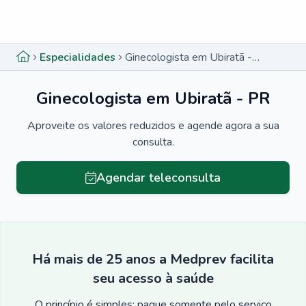
Menu lateral
Menu lateral
Especialidades
Ginecologista em Ubiratã - PR
Ginecologista em Ubiratã - PR
Aproveite os valores reduzidos e agende agora a sua
consulta.
Agendar teleconsulta
Há mais de 25 anos a Medprev facilita
seu acesso à saúde
O princípio é simples: pague somente pelo serviço