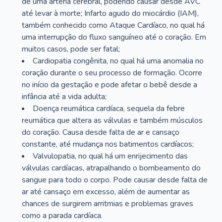
de uma artéria cerebral, podendo causar desde AVC
até levar à morte; Infarto agudo do miocárdio (IAM),
também conhecido como Ataque Cardíaco, no qual há
uma interrupção do fluxo sanguíneo até o coração. Em
muitos casos, pode ser fatal;
Cardiopatia congênita, no qual há uma anomalia no
coração durante o seu processo de formação. Ocorre
no início da gestação e pode afetar o bebê desde a
infância até a vida adulta;
Doença reumática cardíaca, sequela da febre
reumática que altera as válvulas e também músculos
do coração. Causa desde falta de ar e cansaço
constante, até mudança nos batimentos cardíacos;
Valvulopatia, no qual há um enrijecimento das
válvulas cardíacas, atrapalhando o bombeamento do
sangue para todo o corpo. Pode causar desde falta de
ar até cansaço em excesso, além de aumentar as
chances de surgirem arritmias e problemas graves
como a parada cardíaca.