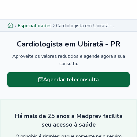
Menu lateral
Menu lateral
Especialidades
Cardiologista em Ubiratã - PR
Cardiologista em Ubiratã - PR
Aproveite os valores reduzidos e agende agora a sua
consulta.
Agendar teleconsulta
Há mais de 25 anos a Medprev facilita
seu acesso à saúde
O princípio é simples: pague somente pelo serviço