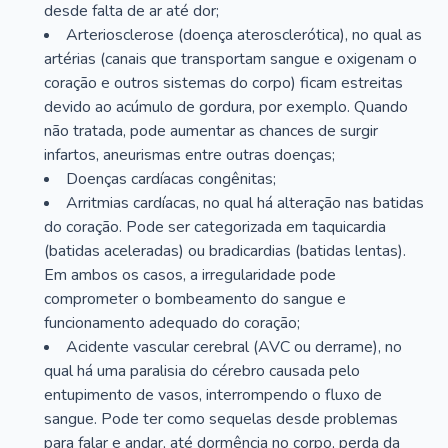
desde falta de ar até dor;
Arteriosclerose (doença aterosclerótica), no qual as
artérias (canais que transportam sangue e oxigenam o
coração e outros sistemas do corpo) ficam estreitas
devido ao acúmulo de gordura, por exemplo. Quando
não tratada, pode aumentar as chances de surgir
infartos, aneurismas entre outras doenças;
Doenças cardíacas congênitas;
Arritmias cardíacas, no qual há alteração nas batidas
do coração. Pode ser categorizada em taquicardia
(batidas aceleradas) ou bradicardias (batidas lentas).
Em ambos os casos, a irregularidade pode
comprometer o bombeamento do sangue e
funcionamento adequado do coração;
Acidente vascular cerebral (AVC ou derrame), no
qual há uma paralisia do cérebro causada pelo
entupimento de vasos, interrompendo o fluxo de
sangue. Pode ter como sequelas desde problemas
para falar e andar, até dormência no corpo, perda da