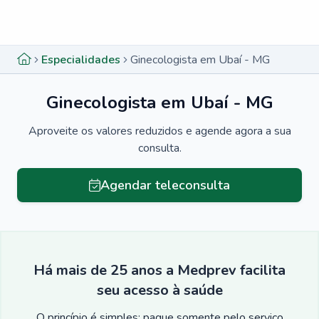
Menu lateral
Menu lateral
Especialidades
Ginecologista em Ubaí - MG
Ginecologista em Ubaí - MG
Aproveite os valores reduzidos e agende agora a sua
consulta.
Agendar teleconsulta
Há mais de 25 anos a Medprev facilita
seu acesso à saúde
O princípio é simples: pague somente pelo serviço