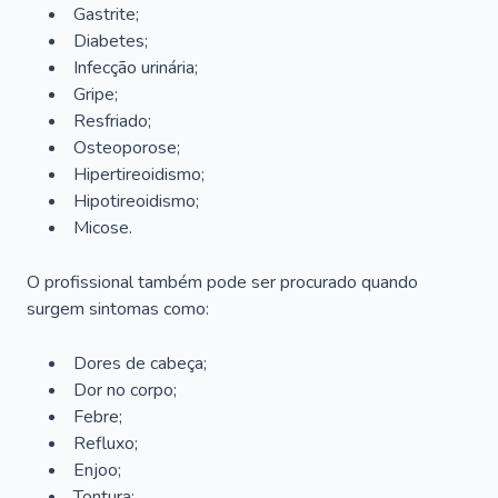
Gastrite;
Diabetes;
Infecção urinária;
Gripe;
Resfriado;
Osteoporose;
Hipertireoidismo;
Hipotireoidismo;
Micose.
O profissional também pode ser procurado quando
surgem sintomas como:
Dores de cabeça;
Dor no corpo;
Febre;
Refluxo;
Enjoo;
Tontura;