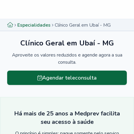
Menu lateral
Menu lateral
Especialidades
Clínico Geral em Ubaí - MG
Clínico Geral em Ubaí - MG
Aproveite os valores reduzidos e agende agora a sua
consulta.
Agendar teleconsulta
Há mais de 25 anos a Medprev facilita
seu acesso à saúde
O princípio é simples: pague somente pelo serviço