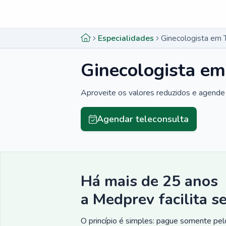
Menu lateral
Menu lateral
Especialidades
Ginecologista em 
Ginecologista em
Aproveite os valores reduzidos e agende 
Agendar teleconsulta
Há mais de 25 anos
a Medprev facilita s
O princípio é simples: pague somente pelo