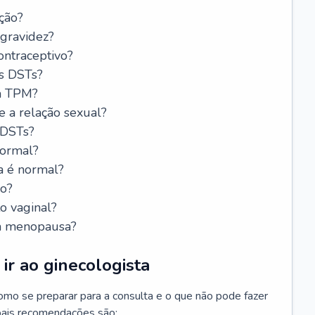
ção?
 gravidez?
ntraceptivo?
s DSTs?
da TPM?
e a relação sexual?
 DSTs?
normal?
a é normal?
do?
o vaginal?
da menopausa?
ir ao ginecologista
mo se preparar para a consulta e o que não pode fazer
cipais recomendações são: