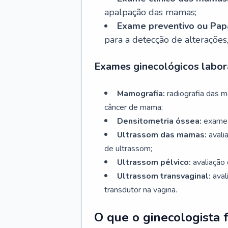
apalpação das mamas;
Exame preventivo ou Papa
para a detecção de alterações
Exames ginecológicos labora
Mamografia:
radiografia das 
câncer de mama;
Densitometria óssea:
exame 
Ultrassom das mamas:
avali
de ultrassom;
Ultrassom pélvico:
avaliação 
Ultrassom transvaginal:
aval
transdutor na vagina.
O que o ginecologista 