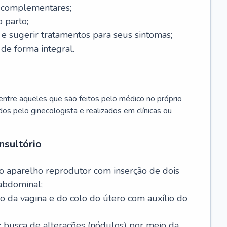
s complementares;
 parto;
sugerir tratamentos para seus sintomas;
de forma integral.
ntre aqueles que são feitos pelo médico no próprio
dos pelo ginecologista e realizados em clínicas ou
nsultório
o aparelho reprodutor com inserção de dois
abdominal;
o da vagina e do colo do útero com auxílio do
:
busca de alterações (nódulos) por meio da