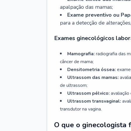
apalpação das mamas;
Exame preventivo ou Papa
para a detecção de alterações
Exames ginecológicos labora
Mamografia:
radiografia das 
câncer de mama;
Densitometria óssea:
exame 
Ultrassom das mamas:
avali
de ultrassom;
Ultrassom pélvico:
avaliação 
Ultrassom transvaginal:
aval
transdutor na vagina.
O que o ginecologista 