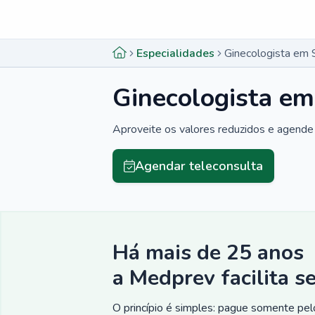
Menu lateral
Menu lateral
Especialidades
Ginecologista em 
Ginecologista em
Aproveite os valores reduzidos e agende 
Agendar teleconsulta
Há mais de 25 anos
a Medprev facilita s
O princípio é simples: pague somente pelo