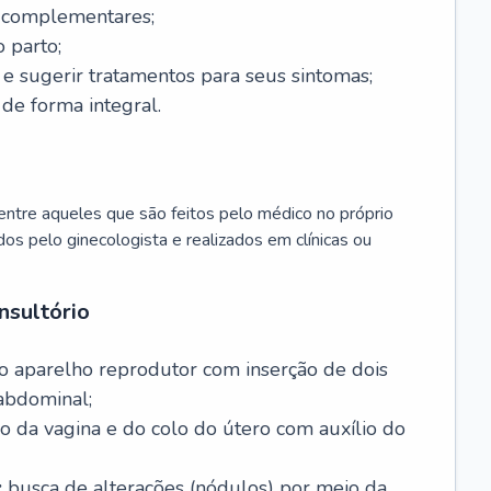
s complementares;
 parto;
sugerir tratamentos para seus sintomas;
de forma integral.
ntre aqueles que são feitos pelo médico no próprio
dos pelo ginecologista e realizados em clínicas ou
nsultório
o aparelho reprodutor com inserção de dois
abdominal;
o da vagina e do colo do útero com auxílio do
:
busca de alterações (nódulos) por meio da