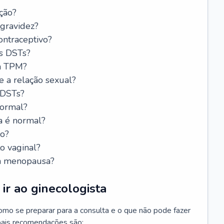
ção?
 gravidez?
ntraceptivo?
s DSTs?
da TPM?
e a relação sexual?
 DSTs?
normal?
a é normal?
do?
o vaginal?
da menopausa?
ir ao ginecologista
mo se preparar para a consulta e o que não pode fazer
cipais recomendações são: