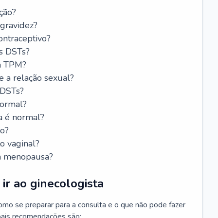
ção?
 gravidez?
ntraceptivo?
s DSTs?
da TPM?
e a relação sexual?
 DSTs?
normal?
a é normal?
do?
o vaginal?
da menopausa?
ir ao ginecologista
mo se preparar para a consulta e o que não pode fazer
cipais recomendações são: