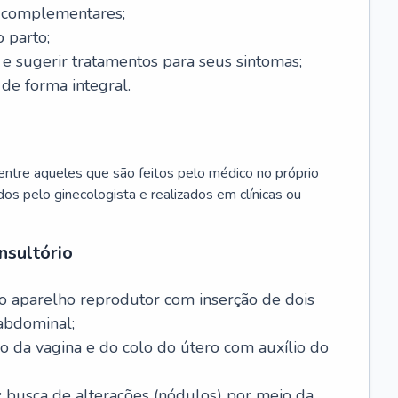
s complementares;
 parto;
sugerir tratamentos para seus sintomas;
de forma integral.
ntre aqueles que são feitos pelo médico no próprio
dos pelo ginecologista e realizados em clínicas ou
nsultório
o aparelho reprodutor com inserção de dois
abdominal;
o da vagina e do colo do útero com auxílio do
:
busca de alterações (nódulos) por meio da