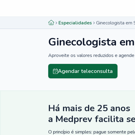
Menu lateral
Menu lateral
Especialidades
Ginecologista em 
Ginecologista em
Aproveite os valores reduzidos e agende 
Agendar teleconsulta
Há mais de 25 anos
a Medprev facilita s
O princípio é simples: pague somente pelo