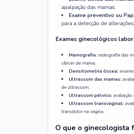
apalpação das mamas;
Exame preventivo ou Papa
para a detecção de alterações
Exames ginecológicos labora
Mamografia:
radiografia das 
câncer de mama;
Densitometria óssea:
exame 
Ultrassom das mamas:
avali
de ultrassom;
Ultrassom pélvico:
avaliação 
Ultrassom transvaginal:
aval
transdutor na vagina.
O que o ginecologista 