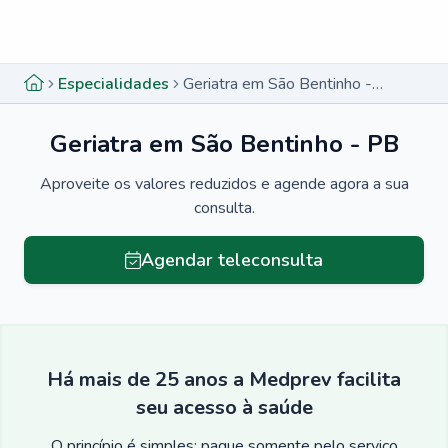
Menu lateral
Menu lateral
Especialidades
Geriatra em São Bentinho - PB
Geriatra em São Bentinho - PB
Aproveite os valores reduzidos e agende agora a sua
consulta.
Agendar teleconsulta
Há mais de 25 anos a Medprev facilita
seu acesso à saúde
O princípio é simples: pague somente pelo serviço