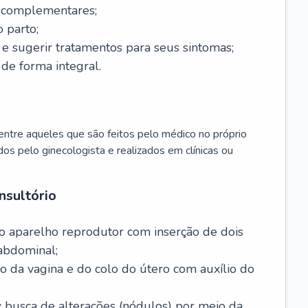
s complementares;
 parto;
sugerir tratamentos para seus sintomas;
de forma integral.
ntre aqueles que são feitos pelo médico no próprio
dos pelo ginecologista e realizados em clínicas ou
nsultório
o aparelho reprodutor com inserção de dois
abdominal;
o da vagina e do colo do útero com auxílio do
:
busca de alterações (nódulos) por meio da