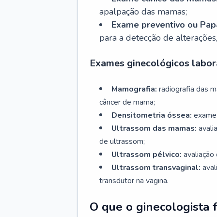
apalpação das mamas;
Exame preventivo ou Papa
para a detecção de alterações
Exames ginecológicos labora
Mamografia:
radiografia das 
câncer de mama;
Densitometria óssea:
exame 
Ultrassom das mamas:
avali
de ultrassom;
Ultrassom pélvico:
avaliação 
Ultrassom transvaginal:
aval
transdutor na vagina.
O que o ginecologista 