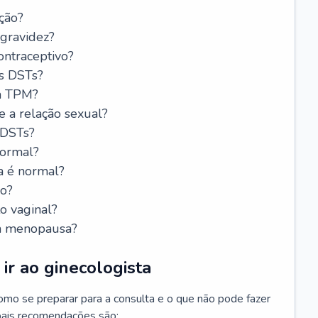
ção?
 gravidez?
ntraceptivo?
s DSTs?
da TPM?
e a relação sexual?
 DSTs?
normal?
a é normal?
do?
o vaginal?
da menopausa?
ir ao ginecologista
mo se preparar para a consulta e o que não pode fazer
cipais recomendações são: