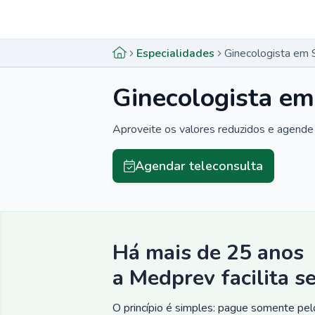
Menu lateral
Menu lateral
Especialidades
Ginecologista em 
Ginecologista em
Aproveite os valores reduzidos e agende 
Agendar teleconsulta
Há mais de 25 anos
a Medprev facilita s
O princípio é simples: pague somente pelo