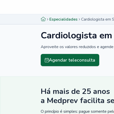
Menu lateral
Menu lateral
Especialidades
Cardiologista em S
Cardiologista em
Aproveite os valores reduzidos e agende 
Agendar teleconsulta
Há mais de 25 anos
a Medprev facilita s
O princípio é simples: pague somente pelo