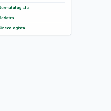
Dermatologista
Geriatra
Ginecologista