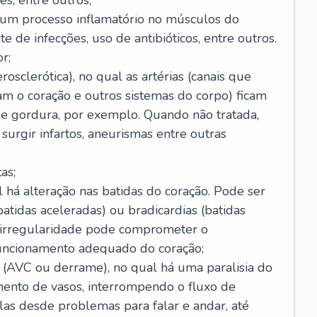
s, entre outros;
e um processo inflamatório no músculos do
e de infecções, uso de antibióticos, entre outros.
r;
rosclerótica), no qual as artérias (canais que
m o coração e outros sistemas do corpo) ficam
de gordura, por exemplo. Quando não tratada,
urgir infartos, aneurismas entre outras
as;
l há alteração nas batidas do coração. Pode ser
atidas aceleradas) ou bradicardias (batidas
a irregularidade pode comprometer o
ncionamento adequado do coração;
 (AVC ou derrame), no qual há uma paralisia do
ento de vasos, interrompendo o fluxo de
as desde problemas para falar e andar, até