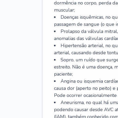
dormência no corpo, perda da 
muscular;
Doenças isquêmicas, no qua
passagem de sangue (o que inc
Prolapso da válvula mitra
anomalias das válvulas cardíac
Hipertensão arterial, no q
arterial, causando desde tontu
Sopro, um ruído que surg
estreito. Não é uma doença, m
paciente;
Angina ou isquemia cardía
causa dor (aperto no peito) e
Pode ocorrer ocasionalmente 
Aneurisma, no qual há uma
podendo causar desde AVC até
(IAM), também conhecido com