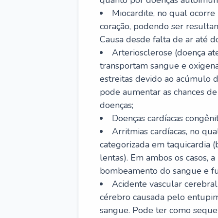
quanto por doenças autoimune
Miocardite, no qual ocorr
coração, podendo ser resultant
Causa desde falta de ar até do
Arteriosclerose (doença ate
transportam sangue e oxigena
estreitas devido ao acúmulo 
pode aumentar as chances de s
doenças;
Doenças cardíacas congênit
Arritmias cardíacas, no qua
categorizada em taquicardia (b
lentas). Em ambos os casos, 
bombeamento do sangue e fu
Acidente vascular cerebral
cérebro causada pelo entupim
sangue. Pode ter como sequel