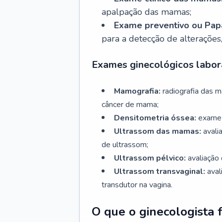
apalpação das mamas;
Exame preventivo ou Papa
para a detecção de alterações
Exames ginecológicos labora
Mamografia:
radiografia das 
câncer de mama;
Densitometria óssea:
exame 
Ultrassom das mamas:
avali
de ultrassom;
Ultrassom pélvico:
avaliação 
Ultrassom transvaginal:
aval
transdutor na vagina.
O que o ginecologista 