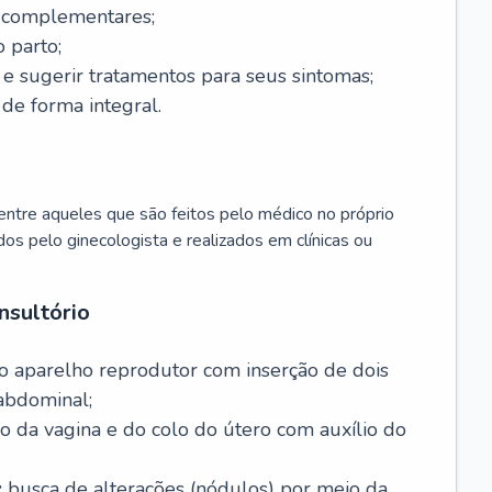
s complementares;
 parto;
sugerir tratamentos para seus sintomas;
de forma integral.
ntre aqueles que são feitos pelo médico no próprio
dos pelo ginecologista e realizados em clínicas ou
nsultório
o aparelho reprodutor com inserção de dois
abdominal;
o da vagina e do colo do útero com auxílio do
:
busca de alterações (nódulos) por meio da