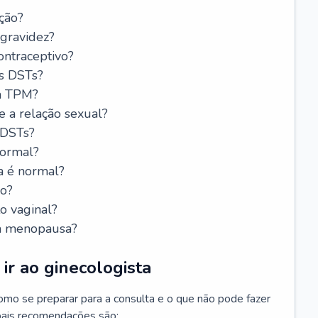
ção?
 gravidez?
ntraceptivo?
s DSTs?
da TPM?
e a relação sexual?
 DSTs?
normal?
a é normal?
do?
o vaginal?
da menopausa?
ir ao ginecologista
mo se preparar para a consulta e o que não pode fazer
cipais recomendações são: