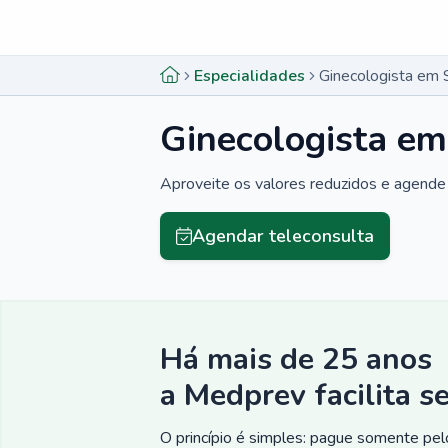
Menu lateral
Menu lateral
Especialidades
Ginecologista em 
Ginecologista em
Aproveite os valores reduzidos e agende 
Agendar teleconsulta
Há mais de 25 anos
a Medprev facilita s
O princípio é simples: pague somente pelo