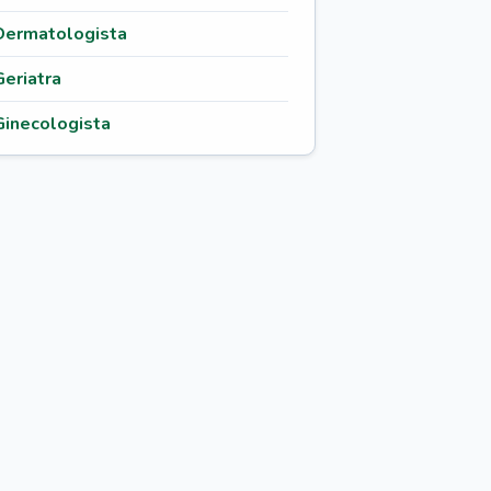
Dermatologista
Geriatra
Ginecologista