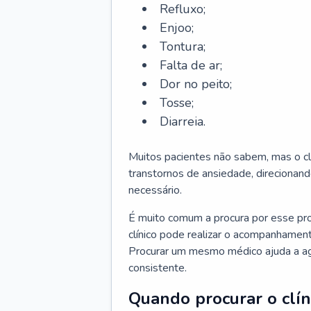
Refluxo;
Enjoo;
Tontura;
Falta de ar;
Dor no peito;
Tosse;
Diarreia.
Muitos pacientes não sabem, mas o cl
transtornos de ansiedade, direcionand
necessário.
É muito comum a procura por esse pr
clínico pode realizar o acompanhament
Procurar um mesmo médico ajuda a agil
consistente.
Quando procurar o clín