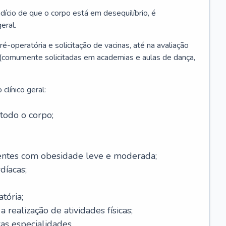
ício de que o corpo está em desequilíbrio, é
eral.
é-operatória e solicitação de vacinas, até na avaliação
as (comumente solicitadas em academias e aulas de dança,
clínico geral:
todo o corpo;
ntes com obesidade leve e moderada;
díacas;
tória;
 realização de atividades físicas;
s especialidades.