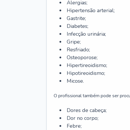
Alergias;
Hipertensão arterial;
Gastrite;
Diabetes;
Infecção urinária;
Gripe;
Resfriado;
Osteoporose;
Hipertireoidismo;
Hipotireoidismo;
Micose.
O profissional também pode ser pro
Dores de cabeça;
Dor no corpo;
Febre;