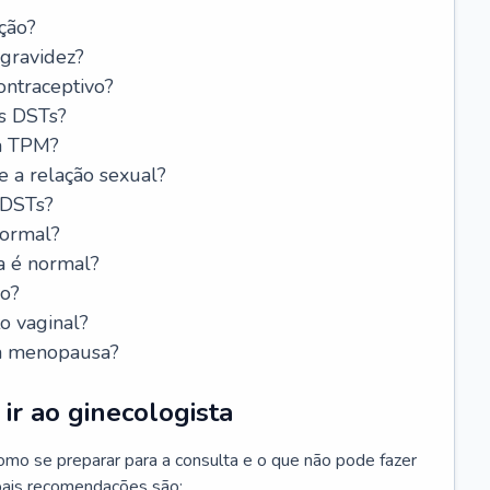
ção?
 gravidez?
ntraceptivo?
s DSTs?
da TPM?
e a relação sexual?
 DSTs?
normal?
a é normal?
do?
o vaginal?
da menopausa?
ir ao ginecologista
mo se preparar para a consulta e o que não pode fazer
cipais recomendações são: