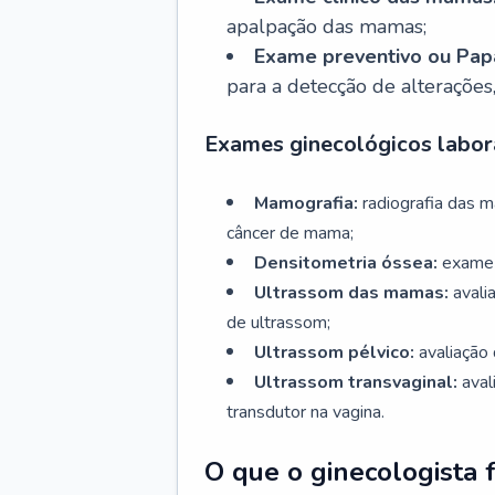
apalpação das mamas;
Exame preventivo ou Papa
para a detecção de alterações
Exames ginecológicos labora
Mamografia:
radiografia das 
câncer de mama;
Densitometria óssea:
exame 
Ultrassom das mamas:
avali
de ultrassom;
Ultrassom pélvico:
avaliação 
Ultrassom transvaginal:
aval
transdutor na vagina.
O que o ginecologista 