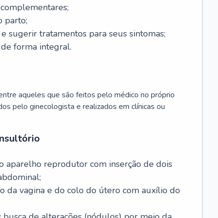
s complementares;
 parto;
sugerir tratamentos para seus sintomas;
de forma integral.
ntre aqueles que são feitos pelo médico no próprio
dos pelo ginecologista e realizados em clínicas ou
nsultório
o aparelho reprodutor com inserção de dois
abdominal;
o da vagina e do colo do útero com auxílio do
:
busca de alterações (nódulos) por meio da