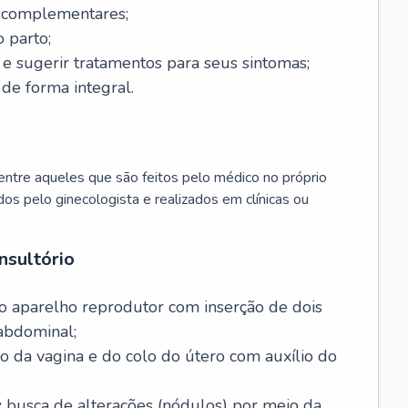
s complementares;
 parto;
sugerir tratamentos para seus sintomas;
de forma integral.
ntre aqueles que são feitos pelo médico no próprio
dos pelo ginecologista e realizados em clínicas ou
nsultório
o aparelho reprodutor com inserção de dois
abdominal;
o da vagina e do colo do útero com auxílio do
:
busca de alterações (nódulos) por meio da