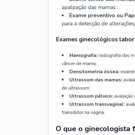
apalpação das mamas;
Exame preventivo ou Papa
para a detecção de alterações
Exames ginecológicos labora
Mamografia:
radiografia das 
câncer de mama;
Densitometria óssea:
exame 
Ultrassom das mamas:
avali
de ultrassom;
Ultrassom pélvico:
avaliação 
Ultrassom transvaginal:
aval
transdutor na vagina.
O que o ginecologista 