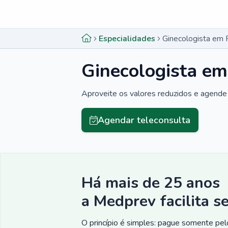
Menu lateral
Menu lateral
Especialidades
Ginecologista em 
Ginecologista em
Aproveite os valores reduzidos e agende 
Agendar teleconsulta
Há mais de 25 anos
a Medprev facilita s
O princípio é simples: pague somente pelo