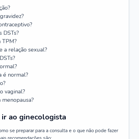
ção?
 gravidez?
ntraceptivo?
s DSTs?
da TPM?
e a relação sexual?
 DSTs?
normal?
a é normal?
do?
o vaginal?
da menopausa?
ir ao ginecologista
mo se preparar para a consulta e o que não pode fazer
cipais recomendações são: