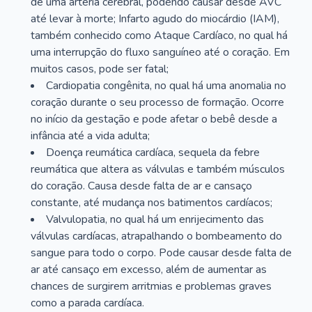
de uma artéria cerebral, podendo causar desde AVC
até levar à morte; Infarto agudo do miocárdio (IAM),
também conhecido como Ataque Cardíaco, no qual há
uma interrupção do fluxo sanguíneo até o coração. Em
muitos casos, pode ser fatal;
Cardiopatia congênita, no qual há uma anomalia no
coração durante o seu processo de formação. Ocorre
no início da gestação e pode afetar o bebê desde a
infância até a vida adulta;
Doença reumática cardíaca, sequela da febre
reumática que altera as válvulas e também músculos
do coração. Causa desde falta de ar e cansaço
constante, até mudança nos batimentos cardíacos;
Valvulopatia, no qual há um enrijecimento das
válvulas cardíacas, atrapalhando o bombeamento do
sangue para todo o corpo. Pode causar desde falta de
ar até cansaço em excesso, além de aumentar as
chances de surgirem arritmias e problemas graves
como a parada cardíaca.