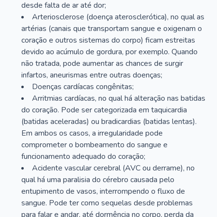
desde falta de ar até dor;
Arteriosclerose (doença aterosclerótica), no qual as
artérias (canais que transportam sangue e oxigenam o
coração e outros sistemas do corpo) ficam estreitas
devido ao acúmulo de gordura, por exemplo. Quando
não tratada, pode aumentar as chances de surgir
infartos, aneurismas entre outras doenças;
Doenças cardíacas congênitas;
Arritmias cardíacas, no qual há alteração nas batidas
do coração. Pode ser categorizada em taquicardia
(batidas aceleradas) ou bradicardias (batidas lentas).
Em ambos os casos, a irregularidade pode
comprometer o bombeamento do sangue e
funcionamento adequado do coração;
Acidente vascular cerebral (AVC ou derrame), no
qual há uma paralisia do cérebro causada pelo
entupimento de vasos, interrompendo o fluxo de
sangue. Pode ter como sequelas desde problemas
para falar e andar, até dormência no corpo, perda da