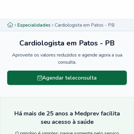
Menu lateral
Menu lateral
Especialidades
Cardiologista em Patos - PB
Cardiologista em Patos - PB
Aproveite os valores reduzidos e agende agora a sua
consulta.
Agendar teleconsulta
Há mais de 25 anos a Medprev facilita
seu acesso à saúde
O princípio é simples: pague somente pelo serviço