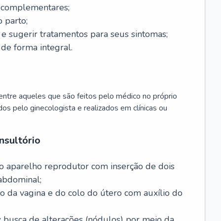
s complementares;
 parto;
sugerir tratamentos para seus sintomas;
de forma integral.
ntre aqueles que são feitos pelo médico no próprio
dos pelo ginecologista e realizados em clínicas ou
nsultório
o aparelho reprodutor com inserção de dois
abdominal;
o da vagina e do colo do útero com auxílio do
:
busca de alterações (nódulos) por meio da