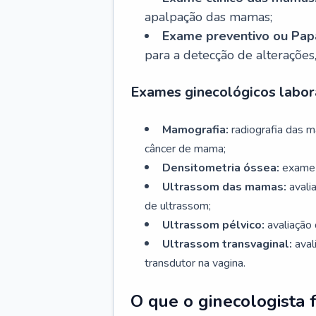
apalpação das mamas;
Exame preventivo ou Papa
para a detecção de alterações
Exames ginecológicos labora
Mamografia:
radiografia das 
câncer de mama;
Densitometria óssea:
exame 
Ultrassom das mamas:
avali
de ultrassom;
Ultrassom pélvico:
avaliação 
Ultrassom transvaginal:
aval
transdutor na vagina.
O que o ginecologista 