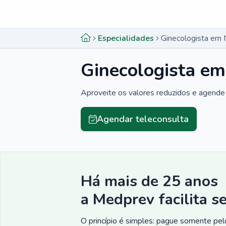
Menu lateral
Menu lateral
Especialidades
Ginecologista em
Ginecologista e
Aproveite os valores reduzidos e agende 
Agendar teleconsulta
Há mais de 25 anos
a Medprev facilita s
O princípio é simples: pague somente pelo