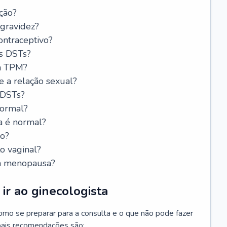
ção?
 gravidez?
ntraceptivo?
s DSTs?
da TPM?
e a relação sexual?
 DSTs?
normal?
a é normal?
do?
o vaginal?
da menopausa?
ir ao ginecologista
mo se preparar para a consulta e o que não pode fazer
cipais recomendações são: