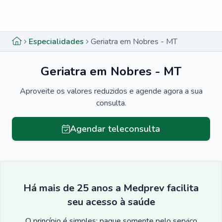
Menu lateral
Menu lateral
Especialidades
Geriatra em Nobres - MT
Geriatra em Nobres - MT
Aproveite os valores reduzidos e agende agora a sua
consulta.
Agendar teleconsulta
Há mais de 25 anos a Medprev facilita
seu acesso à saúde
O princípio é simples: pague somente pelo serviço