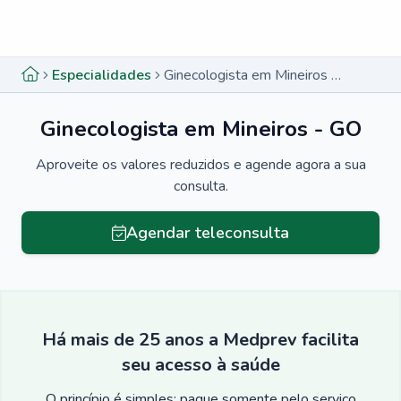
Menu lateral
Menu lateral
Especialidades
Ginecologista em Mineiros - GO
Ginecologista em Mineiros - GO
Aproveite os valores reduzidos e agende agora a sua
consulta.
Agendar teleconsulta
Há mais de 25 anos a Medprev facilita
seu acesso à saúde
O princípio é simples: pague somente pelo serviço