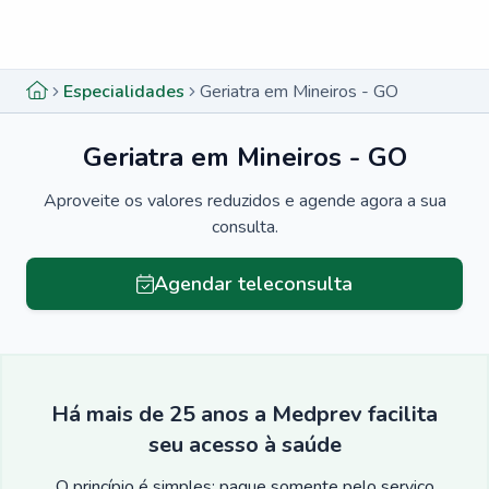
Menu lateral
Menu lateral
Especialidades
Geriatra em Mineiros - GO
Geriatra em Mineiros - GO
Aproveite os valores reduzidos e agende agora a sua
consulta.
Agendar teleconsulta
Há mais de 25 anos a Medprev facilita
seu acesso à saúde
O princípio é simples: pague somente pelo serviço