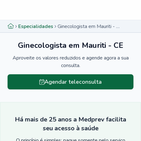
Menu lateral
Menu lateral
Especialidades
Ginecologista em Mauriti - CE
Ginecologista em Mauriti - CE
Aproveite os valores reduzidos e agende agora a sua
consulta.
Agendar teleconsulta
Há mais de 25 anos a Medprev facilita
seu acesso à saúde
O princípio é simples: pague somente pelo serviço